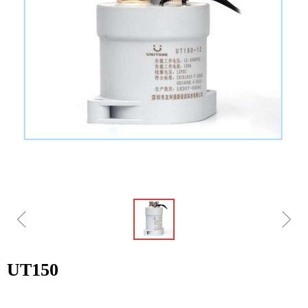
ꁆ
ꁇ
UT150