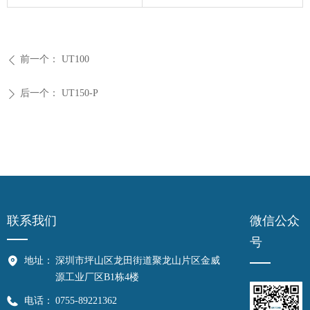
前一个：
UT100
ꄴ
后一个：
UT150-P
ꄲ
联系我们
微信公众
号
地址：
深圳市坪山区龙田街道聚龙山片区金威
源工业厂区B1栋4楼
电话：
0755-89221362