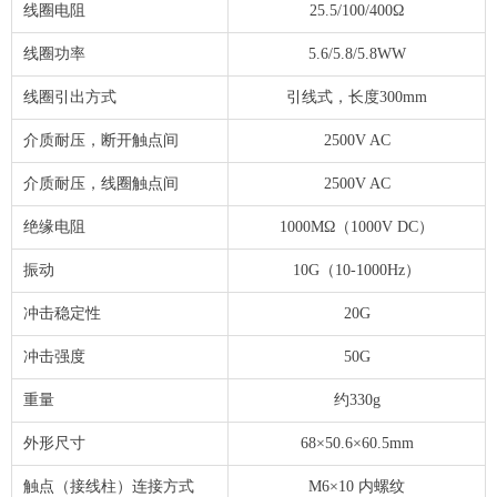
线圈电阻
25.5/100/400Ω
线圈功率
5.6/5.8/5.8WW
线圈引出方式
引线式，长度300mm
介质耐压，断开触点间
2500V AC
介质耐压，线圈触点间
2500V AC
绝缘电阻
1000MΩ（1000V DC）
振动
10G（10-1000Hz）
冲击稳定性
20G
冲击强度
50G
重量
约330g
外形尺寸
68×50.6×60.5mm
触点（接线柱）连接方式
M6×10 内螺纹